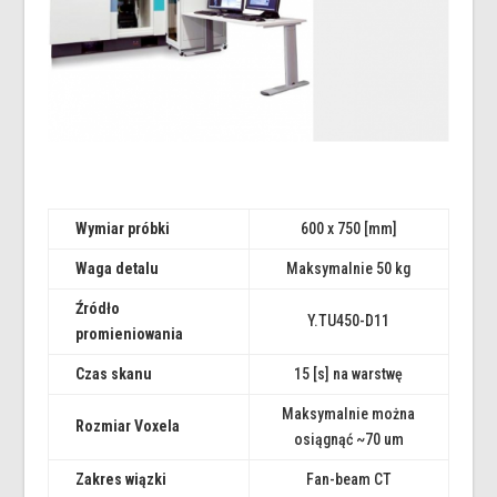
Wymiar próbki
600 x 750 [mm]
Waga detalu
Maksymalnie 50 kg
Źródło
Y.TU450-D11
promieniowania
Czas skanu
15 [s] na warstwę
Maksymalnie można
Rozmiar Voxela
osiągnąć ~70 um
Zakres wiązki
Fan-beam CT